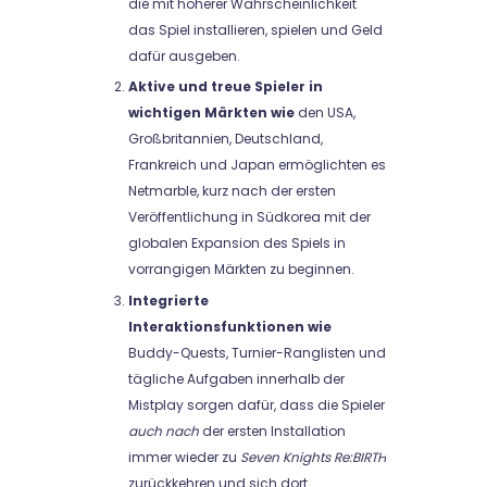
die mit höherer Wahrscheinlichkeit
das Spiel installieren, spielen und Geld
dafür ausgeben.
Aktive und treue Spieler in
wichtigen Märkten wie
den USA,
Großbritannien, Deutschland,
Frankreich und Japan ermöglichten es
Netmarble, kurz nach der ersten
Veröffentlichung in Südkorea mit der
globalen Expansion des Spiels in
vorrangigen Märkten zu beginnen.
Integrierte
Interaktionsfunktionen wie
Buddy-Quests, Turnier-Ranglisten und
tägliche Aufgaben innerhalb der
Mistplay sorgen dafür, dass die Spieler
auch nach
der ersten Installation
immer wieder zu
Seven Knights Re:BIRTH
zurückkehren und sich dort