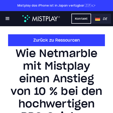
Mistplay das iPhone ist in Japan verfügbar 🇯🇵 👉
DE
Kontakt
Zurück zu Ressourcen
Wie Netmarble
mit Mistplay
einen Anstieg
von 10 % bei den
hochwertigen