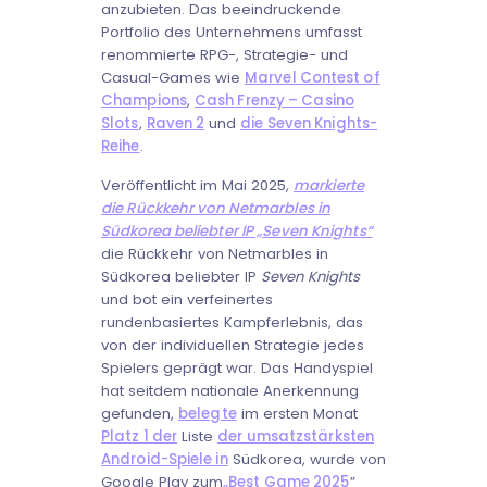
anzubieten. Das beeindruckende
Portfolio des Unternehmens umfasst
renommierte RPG-, Strategie- und
Casual-Games wie
Marvel Contest of
Champions
,
Cash Frenzy – Casino
Slots
,
Raven 2
und
die Seven Knights-
Reihe
.
Veröffentlicht im Mai 2025,
markierte
die Rückkehr von Netmarbles in
Südkorea beliebter IP „Seven Knights“
die Rückkehr von Netmarbles in
Südkorea beliebter IP
Seven Knights
und bot ein verfeinertes
rundenbasiertes Kampferlebnis, das
von der individuellen Strategie jedes
Spielers geprägt war. Das Handyspiel
hat seitdem nationale Anerkennung
gefunden,
belegte
im ersten Monat
Platz 1 der
Liste
der umsatzstärksten
Android-Spiele in
Südkorea, wurde von
Google Play zum
„Best Game 2025
”