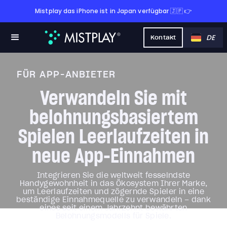
Mistplay das iPhone ist in Japan verfügbar 🇯🇵 👉
DE
Kontakt
FÜR APP-ANBIETER
Verwandeln Sie mit
belohnungsbasiertem
Spielen Leerlaufzeiten in
neue App-Einnahmen
Integrieren Sie die weltweit fesselndste
Handygewohnheit in das Ökosystem Ihrer Marke,
um Leerlaufzeiten und zögernde Spieler in eine
beständige Einnahmequelle zu verwandeln – dank
eines seit einem Jahrzehnt bewährten
Belohnungsmodells für Spiele.