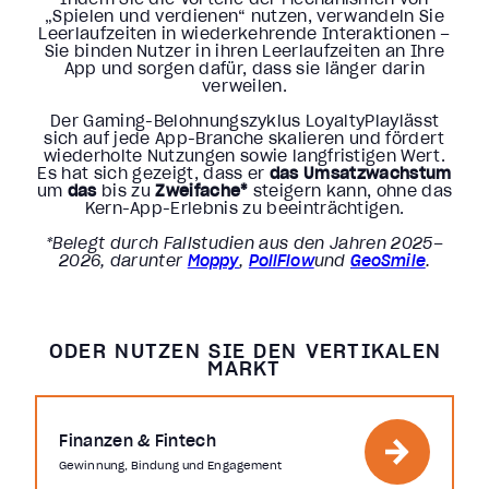
„Spielen und verdienen“ nutzen, verwandeln Sie
Leerlaufzeiten in wiederkehrende Interaktionen –
Sie binden Nutzer in ihren Leerlaufzeiten an Ihre
App und sorgen dafür, dass sie länger darin
verweilen.
Der Gaming-Belohnungszyklus LoyaltyPlaylässt
sich auf jede App-Branche skalieren und fördert
wiederholte Nutzungen sowie langfristigen Wert.
Es hat sich gezeigt, dass er
das Umsatzwachstum
um
das
bis zu
Zweifache*
steigern kann, ohne das
Kern-App-Erlebnis zu beeinträchtigen.
*Belegt durch Fallstudien aus den Jahren 2025–
2026, darunter
Moppy
,
PollFlow
und
GeoSmile
.
ODER NUTZEN SIE DEN VERTIKALEN
MARKT
Finanzen & Fintech
Gewinnung, Bindung und Engagement