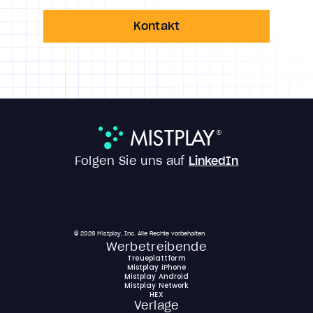
Kontakt
Folgen Sie uns auf
LinkedIn
© 2026 Mistplay, Inc. Alle Rechte vorbehalten
Werbetreibende
Treueplattform
Mistplay iPhone
Mistplay Android
Mistplay Network
HEX
Verlage