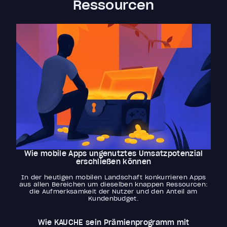
Ressourcen
Wie mobile Apps ungenutztes Umsatzpotenzial
erschließen können
In der heutigen mobilen Landschaft konkurrieren Apps
aus allen Bereichen um dieselben knappen Ressourcen:
die Aufmerksamkeit der Nutzer und den Anteil am
Kundenbudget.
Wie KAUCHE sein Prämienprogramm mit