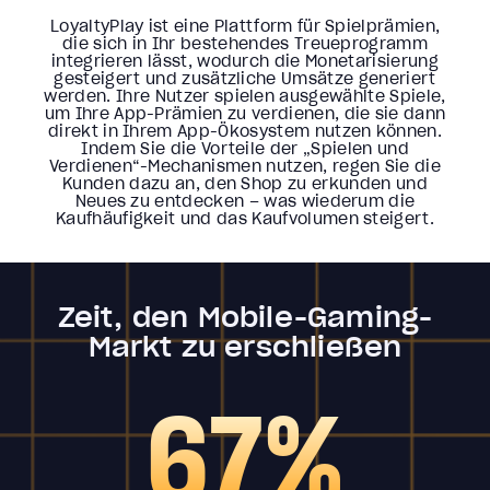
LoyaltyPlay ist eine Plattform für Spielprämien,
die sich in Ihr bestehendes Treueprogramm
integrieren lässt, wodurch die Monetarisierung
gesteigert und zusätzliche Umsätze generiert
werden. Ihre Nutzer spielen ausgewählte Spiele,
um Ihre App-Prämien zu verdienen, die sie dann
direkt in Ihrem App-Ökosystem nutzen können.
Indem Sie die Vorteile der „Spielen und
Verdienen“-Mechanismen nutzen, regen Sie die
Kunden dazu an, den Shop zu erkunden und
Neues zu entdecken – was wiederum die
Kaufhäufigkeit und das Kaufvolumen steigert.
Zeit, den Mobile-Gaming-
Markt zu erschließen
67%