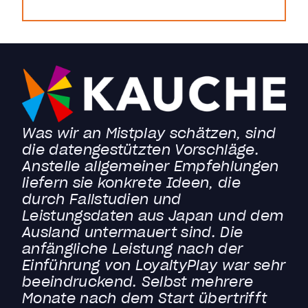
Was wir an Mistplay schätzen, sind
die datengestützten Vorschläge.
Anstelle allgemeiner Empfehlungen
liefern sie konkrete Ideen, die
durch Fallstudien und
Leistungsdaten aus Japan und dem
Ausland untermauert sind. Die
anfängliche Leistung nach der
Einführung von LoyaltyPlay war sehr
beeindruckend. Selbst mehrere
Monate nach dem Start übertrifft