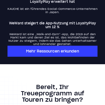
LoyaltyPlay erweitert hat
KAUCHE ist ein führendes Social-Commerce-Unternehmen
in Japan.
WeWard steigert die App-Nutzung mit LoyaltyPlay
um 12 %
WeWard ist eine „Walk-and-Earn“-App, die 2019 auf den
Markt kam und deren Ziel es ist, das Wohlbefinden der
Nutzer zu steigern, indem sie das Gehen unterhaltsamer
und lohnender gestaltet.
Mehr Ressourcen erkunden
Bereit, Ihr
Treueprogramm auf
Touren zu bringen?