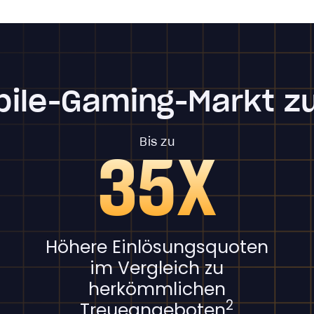
bile-Gaming-Markt z
Bis zu
35X
Höhere Einlösungsquoten
im Vergleich zu
herkömmlichen
2
Treueangeboten