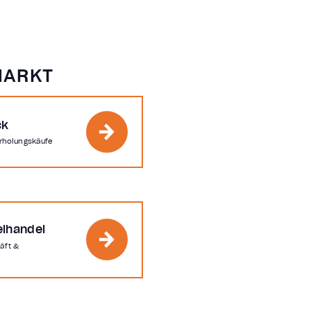
MARKT
ck
rholungskäufe
elhandel
äft &