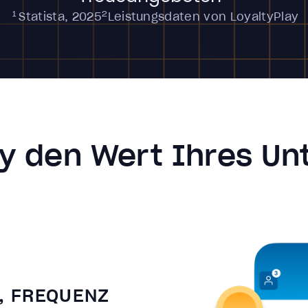
1
2
Statista, 2025
Leistungsdaten von LoyaltyPlay
ay den Wert Ihres U
, FREQUENZ