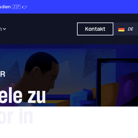
dien 🇯🇵 👉
n
Kontakt
DE
ER
ele zu
r in