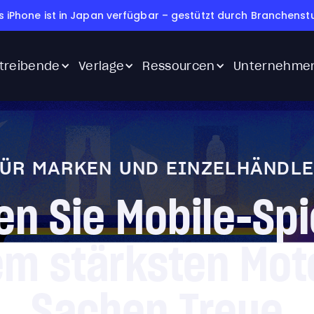
s iPhone ist in Japan verfügbar – gestützt durch Branchenstu
treibende
Verlage
Ressourcen
Unternehme
ÜR MARKEN UND EINZELHÄNDL
n Sie Mobile-Spi
em stärksten Moto
Sachen Treue