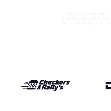
Integrieren Sie die 
LoyaltyPlay, um alltä
Ort zu verwandeln – d