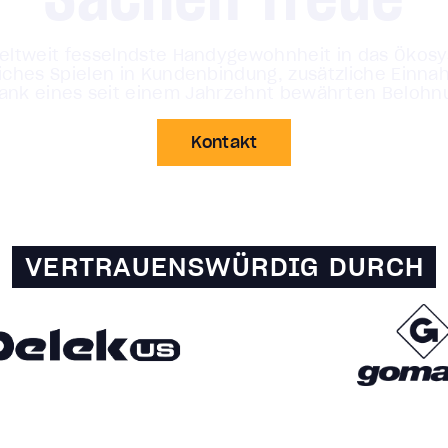
weltweit fesselndste Handygewohnheit in das Ökos
gliches Spielen in Kundenbindung, zusätzliche Ein
ank eines seit einem Jahrzehnt bewährten Belohnu
Kontakt
VERTRAUENSWÜRDIG DURCH