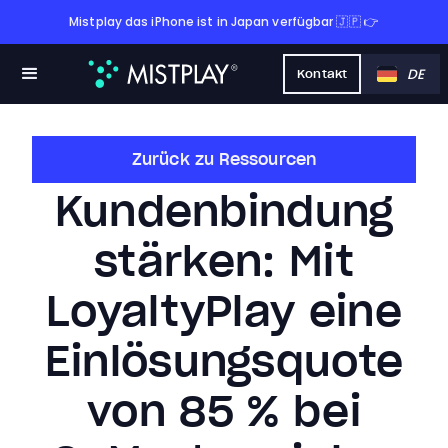
Mistplay das iPhone ist in Japan verfügbar 🇯🇵 👉
DE
Kontakt
Zurück zu Ressourcen
Kundenbindung
stärken: Mit
LoyaltyPlay eine
Einlösungsquote
von 85 % bei