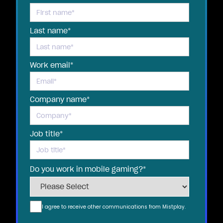
Last name
*
Work email
*
Company name
*
Job title
*
Do you work in mobile gaming?
*
I agree to receive other communications from Mistplay.