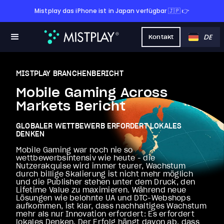
Mistplay das iPhone ist in Japan verfügbar 🇯🇵 👉
DE
Kontakt
MISTPLAY BRANCHENBERICHT
Mobile Gaming Across
Markets Bericht
GLOBALER WETTBEWERB ERFORDERT LOKALES
DENKEN
Mobile Gaming war noch nie so
wettbewerbsintensiv wie heute - die
Nutzerakquise wird immer teurer, Wachstum
durch billige Skalierung ist nicht mehr möglich
und die Publisher stehen unter dem Druck, den
Lifetime Value zu maximieren. Während neue
Lösungen wie belohnte UA und DTC-Webshops
aufkommen, ist klar, dass nachhaltiges Wachstum
mehr als nur Innovation erfordert: Es erfordert
lokales Denken. Der Erfolg hängt davon ab, dass